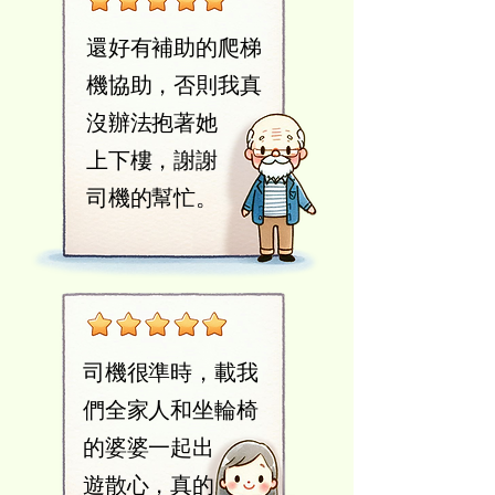
還好有補助的爬梯
機協助，否則我真
沒辦法抱著她
上下樓，謝謝
​司機的幫忙。
司機很準時，載我
們全家人和坐輪椅
的婆婆一起出
遊散心，真的