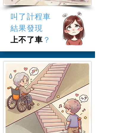
叫了計程車
​結果發現
上不了車
？