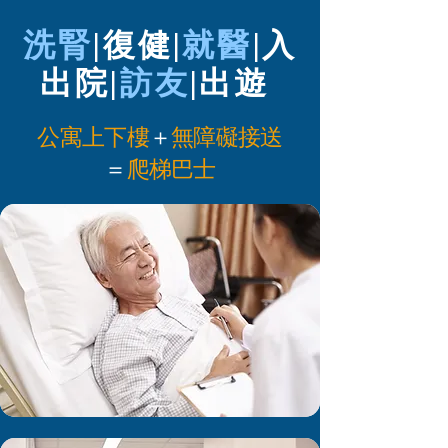
洗腎
|
復健
|
就醫
|
入
出院
|
訪友
|
出遊
公寓上下樓
＋
無障礙接送
＝
爬梯巴士