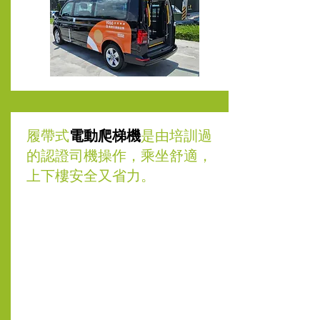
​履帶式
電動爬梯機
是由培訓過
的認證司機操作，乘坐舒適，​
上下樓安全又省力。