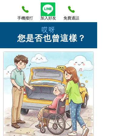
手機撥打
​加入好友
免費通話
哎呀
您是否也曾這樣？