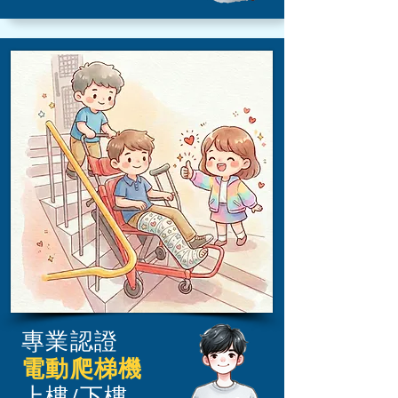
專業認證
電動爬梯機
上樓/下樓