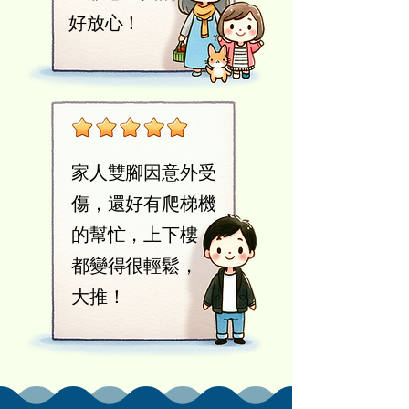
​好放心！
家人雙腳因意外受
傷，還好有爬梯機
的幫忙，上下樓
都變得很輕鬆，
​大推！